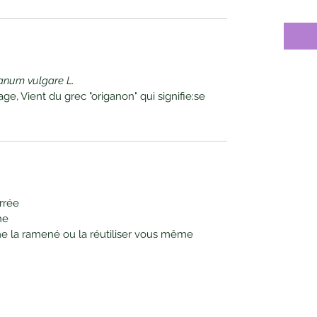
anum vulgare L.
ge, Vient du grec "origanon" qui signifie:se
arrée
he
e la ramené ou la réutiliser vous même