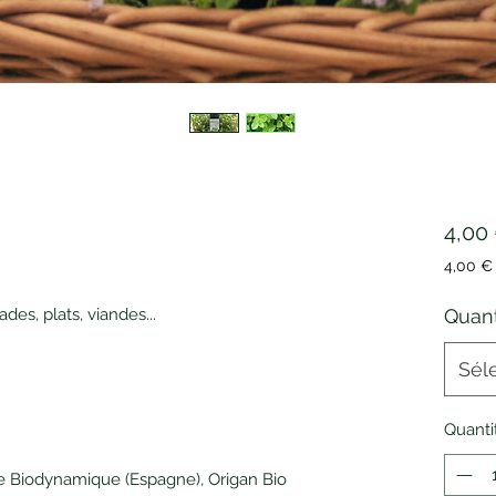
4,00
4,00 €
4,00 €
pour
des, plats, viandes...
Quant
100
Millilit
Sél
Quanti
ure Biodynamique (Espagne), Origan Bio