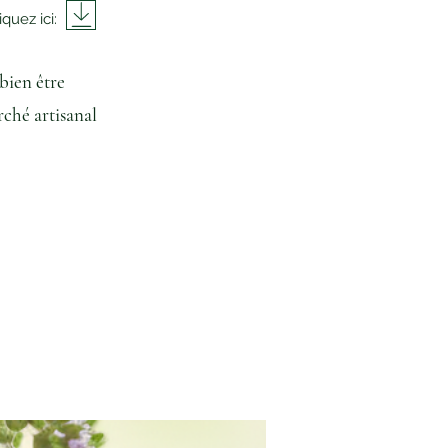
quez ici:
bien être
artisanal