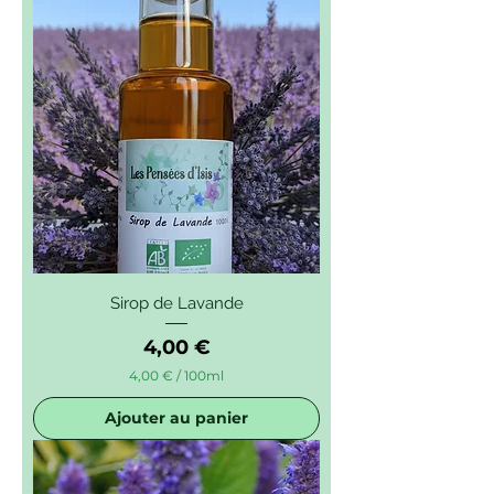
Sirop de Lavande
Prix
4,00 €
4,00 €
/
100ml
4
,
Ajouter au panier
0
0
€
p