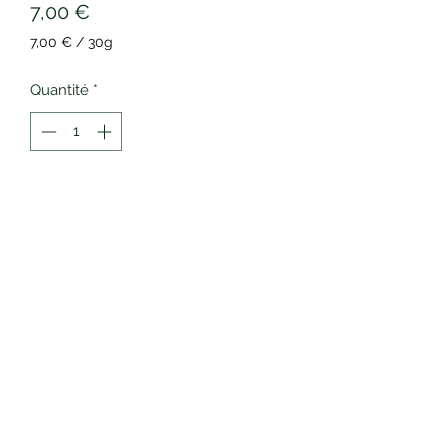
Prix
7,00 €
7,00 €
/
30g
7,00 €
pour
Quantité
*
30
Grammes
Ajouter au panier
Favorise le confort articulaire.
Conserver à l'abri de la lumière, de la
chaleur et de l'humidité.
Infusion dans une eau à 70 degrés, à
couvert, pendant 5-10 minutes selon
votre goût.
COMPOSITION BIO